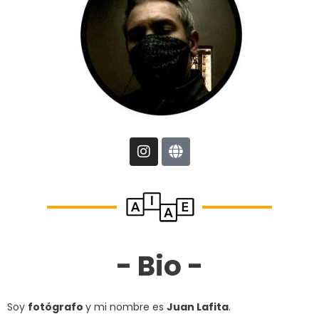
I
G
n
l
s
o
t
b
a
e
g
r
a
- Bio -
m
Soy
fotógrafo
y mi nombre es
Juan Lafita
.