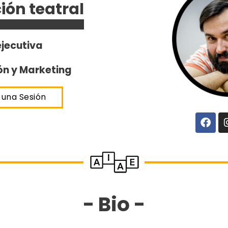
ión teatral
jecutiva
n y Marketing
 una Sesión
F
a
c
e
b
o
o
k
- Bio -