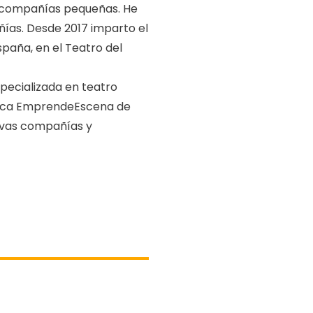
 y compañías pequeñas. He
ías. Desde 2017 imparto el
paña, en el Teatro del
specializada en teatro
 Beca EmprendeEscena de
evas compañías y