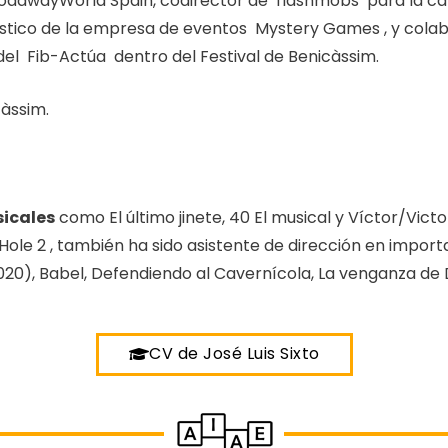
BroadwayWorld Spain, codirector de flashmobs para la c
ístico de la empresa de eventos Mystery Games , y cola
del Fib-Actúa dentro del Festival de Benicàssim.
càssim.
sicales
como El último jinete, 40 El musical y Víctor/Vict
Hole 2 , también ha sido asistente de dirección en impor
20), Babel, Defendiendo al Cavernícola, La venganza de
CV de José Luis Sixto