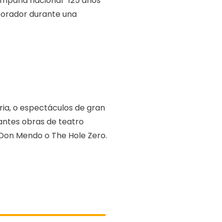
ampaña nacional “125 años”
borador durante una
oria, o espectáculos de gran
tantes obras de teatro
 Don Mendo o The Hole Zero.