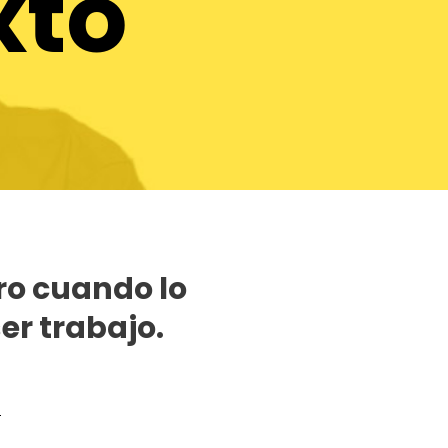
xto
ro cuando lo
er trabajo.