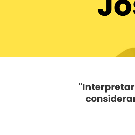
Jo
"Interpreta
consideram