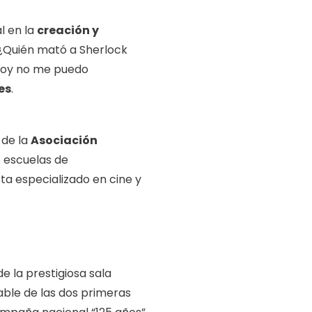
l en la
creación y
 ¿Quién mató a Sherlock
, Hoy no me puedo
es
.
de la
Asociación
s escuelas de
ta especializado en cine y
e la prestigiosa sala
able de las dos primeras