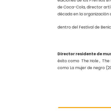
ediciones de los Premios 
de Coca-Cola, director art
década en la organización 
dentro del Festival de Beni
Director residente de mu
éxito como The Hole , The 
como La mujer de negro (20